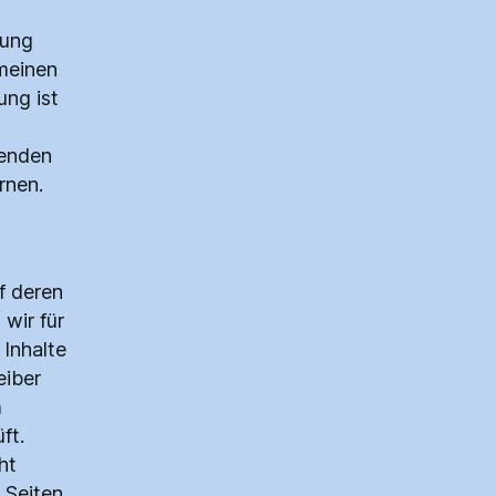
nung
meinen
ung ist
henden
rnen.
f deren
wir für
 Inhalte
eiber
m
ft.
ht
 Seiten