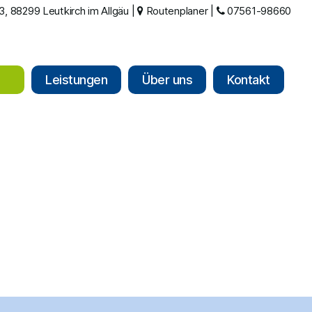
, 88299 Leutkirch im Allgäu
|
Routenplaner
|
07561-98660
Leistungen
Über uns
Kontakt