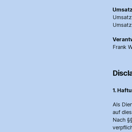
Umsatz
Umsatzs
Umsatz
Verantw
Frank W
Discl
1. Haft
Als Die
auf die
Nach §§
verpfli