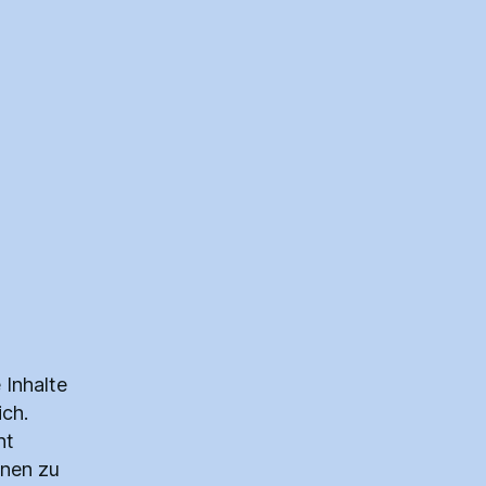
 Inhalte
ich.
ht
onen zu