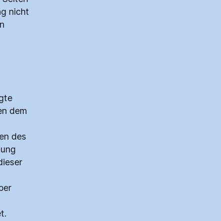
g nicht
n
gte
gen dem
zen des
mung
dieser
ber
t.