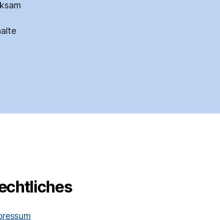
rksam
alte
echtliches
pressum