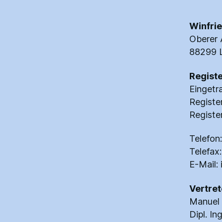
Winfri
Oberer
88299 L
Registe
Eingetr
Registe
Regist
Telefo
Telefa
E-Mail:
Vertre
Manuel 
Dipl. I