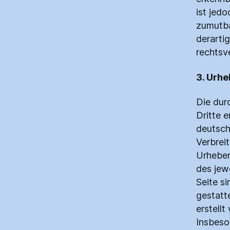
ist jed
zumutba
derarti
rechtsv
3. Urhe
Die dur
Dritte e
deutsch
Verbrei
Urheber
des jew
Seite s
gestatte
erstell
Insbeso