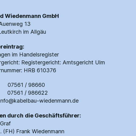
ed Wiedenmann GmbH
 Auenweg 13
eutkirch im Allgäu
reintrag:
agen im Handelsregister
rgericht: Registergericht: Amtsgericht Ulm
ernummer: HRB 610376
n: 07561 / 98660
x: 07561 / 986622
 info@kabelbau-wiedenmann.de
ten durch
die Geschäftsführer:
Graf
ng. (FH) Frank Wiedenmann