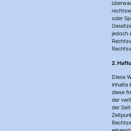
überwac
rechtsw
oder Sp
Gesetze
jedoch 
Rechtsv
Rechtsv
2. Haft
Diese W
Inhalte
diese f
der verl
der Sei
Zeitpun
Rechtsw
erkennba