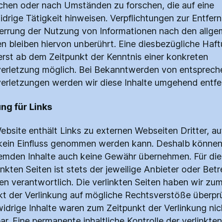
hen oder nach Umständen zu forschen, die auf eine
idrige Tätigkeit hinweisen. Verpflichtungen zur Entfer
errung der Nutzung von Informationen nach den allge
n bleiben hiervon unberührt. Eine diesbezügliche Haft
erst ab dem Zeitpunkt der Kenntnis einer konkreten
erletzung möglich. Bei Bekanntwerden von entsprec
erletzungen werden wir diese Inhalte umgehend entfe
ung für Links
ebsite enthält Links zu externen Webseiten Dritter, au
 kein Einfluss genommen werden kann. Deshalb können 
remden Inhalte auch keine Gewähr übernehmen. Für die
inkten Seiten ist stets der jeweilige Anbieter oder Betr
ten verantwortlich. Die verlinkten Seiten haben wir zu
kt der Verlinkung auf mögliche Rechtsverstöße überprü
idrige Inhalte waren zum Zeitpunkt der Verlinkung nic
r. Eine permanente inhaltliche Kontrolle der verlinkten