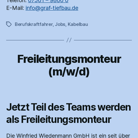
Telefon:
07561 – 9866 0
E-Mail:
info@graf-tiefbau.de
Berufskraftfahrer
,
Jobs
,
Kabelbau
Schlagwörter
Freileitungsmonteur
Kategorien
(m/w/d)
Jetzt Teil des Teams werden
als Freileitungsmonteur
Die Winfried Wiedenmann GmbH ist ein seit über