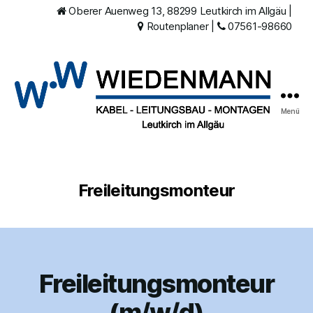
Oberer Auenweg 13, 88299 Leutkirch im Allgäu
|
Routenplaner
|
07561-98660
Menü
Wiedenmann
Kabelbau
Freileitungsmonteur
Freileitungsmonteur
Kategorien
(m/w/d)